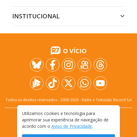
INSTITUCIONAL
O VÍCIO
Todos os direitos reservados - 2009-
2026
- Rádio e Televisão Record S.A
Utilizamos cookies e tecnologia para
CARREIRA
FALE CONOSCO
PRIVACIDADE
aprimorar sua experiência de navegação de
TERMOS E CONDIÇÕES DE USO
acordo com o
Aviso de Privacidade
.