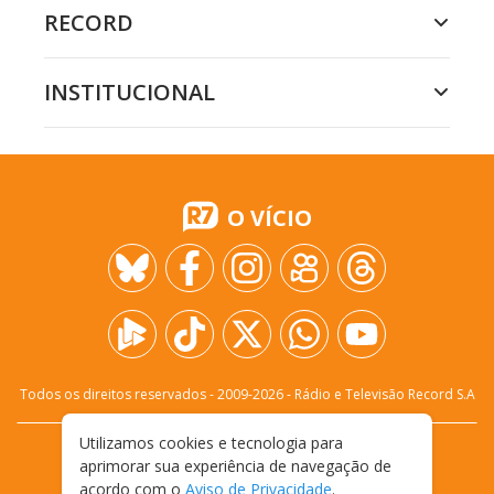
RECORD
INSTITUCIONAL
O VÍCIO
Todos os direitos reservados - 2009-
2026
- Rádio e Televisão Record S.A
Utilizamos cookies e tecnologia para
CARREIRA
FALE CONOSCO
PRIVACIDADE
aprimorar sua experiência de navegação de
TERMOS E CONDIÇÕES DE USO
acordo com o
Aviso de Privacidade
.