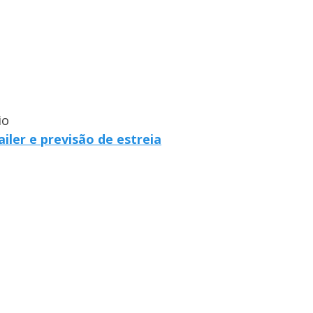
io
iler e previsão de estreia