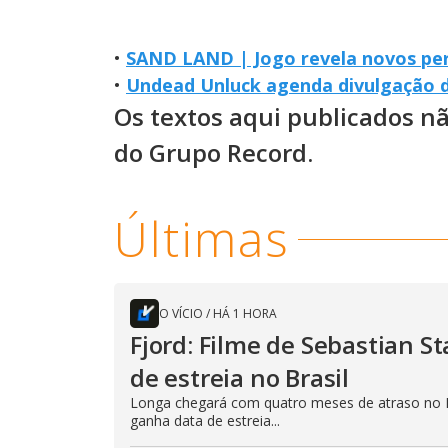
•
SAND LAND | Jogo revela novos per
•
Undead Unluck agenda divulgação 
Os textos aqui publicados n
do Grupo Record.
Últimas
O VÍCIO
/
HÁ 1 HORA
Fjord: Filme de Sebastian 
de estreia no Brasil
Longa chegará com quatro meses de atraso no B
ganha data de estreia...