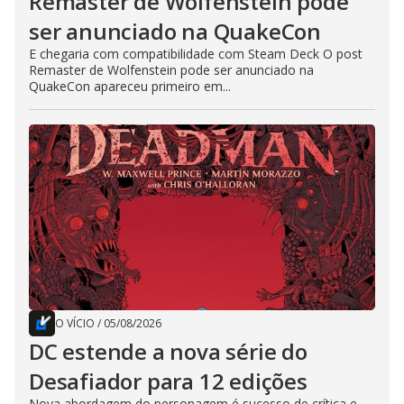
Remaster de Wolfenstein pode
ser anunciado na QuakeCon
E chegaria com compatibilidade com Steam Deck O post
Remaster de Wolfenstein pode ser anunciado na
QuakeCon apareceu primeiro em...
O VÍCIO
/
05/08/2026
DC estende a nova série do
Desafiador para 12 edições
Nova abordagem do personagem é sucesso de crítica e