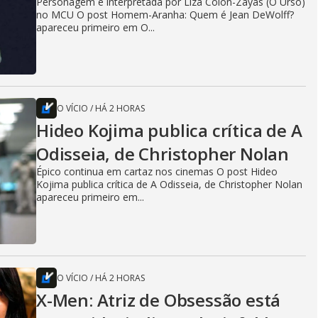
Personagem é interpretada por Liza Colón-Zayas (O Urso)
no MCU O post Homem-Aranha: Quem é Jean DeWolff?
apareceu primeiro em O...
O VÍCIO
/
HÁ 2 HORAS
Hideo Kojima publica crítica de A
Odisseia, de Christopher Nolan
Épico continua em cartaz nos cinemas O post Hideo
Kojima publica crítica de A Odisseia, de Christopher Nolan
apareceu primeiro em...
O VÍCIO
/
HÁ 2 HORAS
X-Men: Atriz de Obsessão está