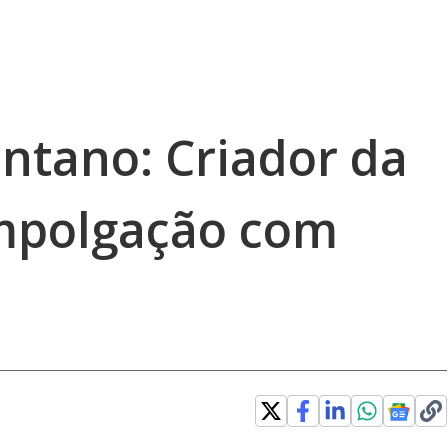
ntano: Criador da
empolgação com
U