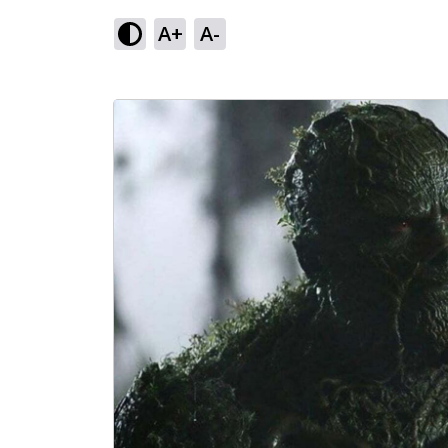
A+
A-