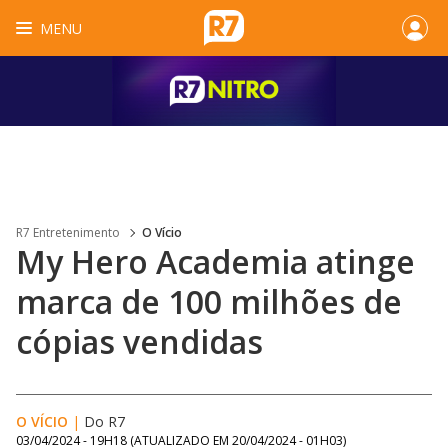
MENU
R7 Entretenimento
O Vício
My Hero Academia atinge
marca de 100 milhões de
cópias vendidas
O VÍCIO
|
Do R7
03/04/2024 - 19H18
(ATUALIZADO EM
20/04/2024 - 01H03
)