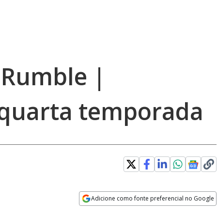
 Rumble |
 quarta temporada
Adicione como fonte preferencial no Google
Opens in new window