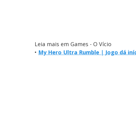
Leia mais em Games - O Vício
•
My Hero Ultra Rumble | Jogo dá iní