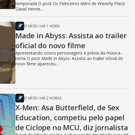
temporada O post Os Feiticeiros Além de Waverly Place:
David Henrie...
O VÍCIO
/
HÁ 1 HORA
Made in Abyss: Assista ao trailer
oficial do novo filme
Apresentando novos personagens e prévia da música-
tema O post Made in Abyss: Assista ao trailer oficial do
novo filme apareceu...
O VÍCIO
/
HÁ 2 HORAS
X-Men: Asa Butterfield, de Sex
Education, competiu pelo papel
de Ciclope no MCU, diz jornalista
Papel do líder da equipe acabou sendo designado para Kit