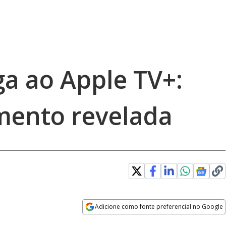
a ao Apple TV+:
mento revelada
Adicione como fonte preferencial no Google
Opens in new window