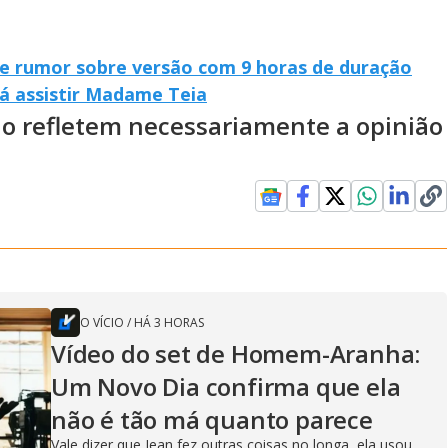
e rumor sobre versão com 9 horas de duração
á assistir Madame Teia
ão refletem necessariamente a opinião
O VÍCIO
/
HÁ 3 HORAS
Vídeo do set de Homem-Aranha:
Um Novo Dia confirma que ela
não é tão má quanto parece
Vale dizer que Jean fez outras coisas no longa, ela usou