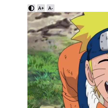
A+
A-