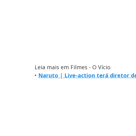
Leia mais em Filmes - O Vício
•
Naruto | Live-action terá diretor d