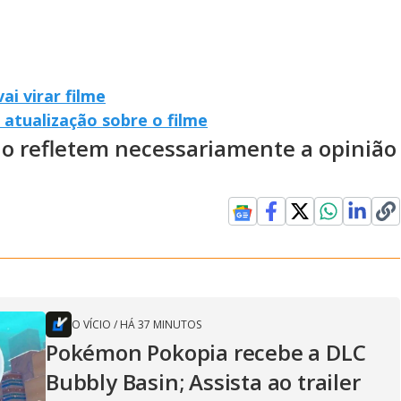
ai virar filme
 atualização sobre o filme
ão refletem necessariamente a opinião
O VÍCIO
/
HÁ 37 MINUTOS
Pokémon Pokopia recebe a DLC
Bubbly Basin; Assista ao trailer