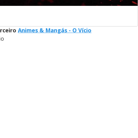
arceiro
Animes & Mangás - O Vício
io