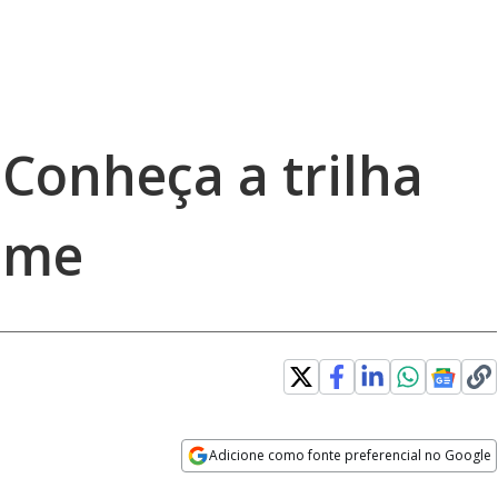
Conheça a trilha
ime
Adicione como fonte preferencial no Google
Opens in new window