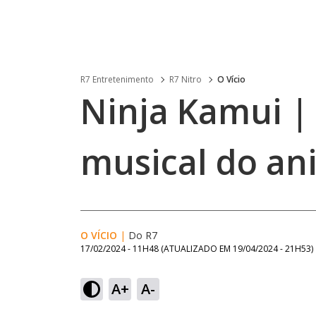
R7 Entretenimento
R7 Nitro
O Vício
Ninja Kamui | 
musical do an
O VÍCIO
|
Do R7
17/02/2024 - 11H48
(ATUALIZADO EM
19/04/2024 - 21H53
)
A+
A-