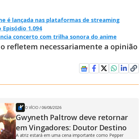
ime é lançada nas plataformas de streaming
 Episódio 1.094
uncia concerto com trilha sonora do anime
ão refletem necessariamente a opinião
O VÍCIO
/
06/08/2026
Gwyneth Paltrow deve retornar
em Vingadores: Doutor Destino
A atriz estará em uma cena importante como Pepper