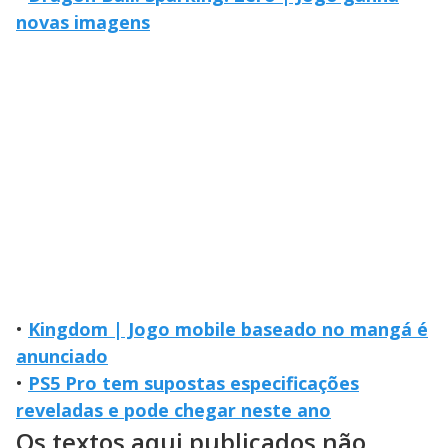
novas imagens
•
Kingdom | Jogo mobile baseado no mangá é
anunciado
•
PS5 Pro tem supostas especificações
reveladas e pode chegar neste ano
Os textos aqui publicados não