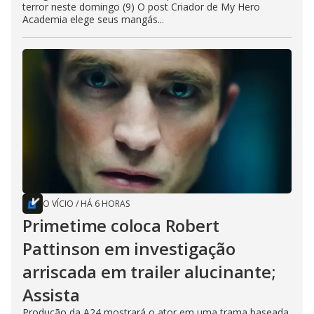
terror neste domingo (9) O post Criador de My Hero
Academia elege seus mangás...
O VÍCIO
/
HÁ 6 HORAS
Primetime coloca Robert
Pattinson em investigação
arriscada em trailer alucinante;
Assista
Produção da A24 mostrará o ator em uma trama baseada