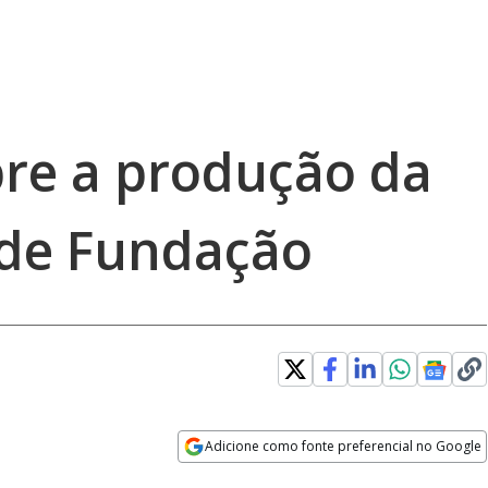
re a produção da
 de Fundação
Adicione como fonte preferencial no Google
Opens in new window