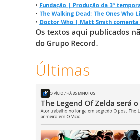
•
Fundação | Produção da 3ª tempora
•
The Walking Dead: The Ones Who L
•
Doctor Who | Matt Smith comenta 
Os textos aqui publicados n
do Grupo Record.
Últimas
O VÍCIO
/
HÁ 35 MINUTOS
The Legend Of Zelda será o 
Ator trabalho no longa em segredo O post The L
primeiro em O Vício.