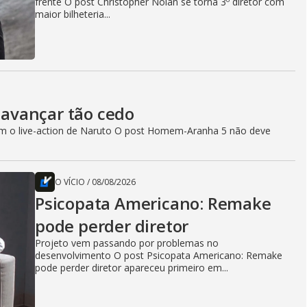
frente O post Christopher Nolan se torna 3º diretor com
maior bilheteria...
avançar tão cedo
com o live-action de Naruto O post Homem-Aranha 5 não deve
O VÍCIO
/
08/08/2026
Psicopata Americano: Remake
pode perder diretor
Projeto vem passando por problemas no
desenvolvimento O post Psicopata Americano: Remake
pode perder diretor apareceu primeiro em...