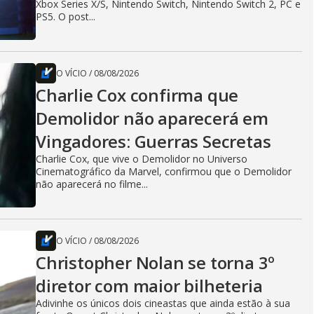
Xbox Series X/S, Nintendo Switch, Nintendo Switch 2, PC e
PS5. O post...
O VÍCIO
/
08/08/2026
Charlie Cox confirma que
Demolidor não aparecerá em
Vingadores: Guerras Secretas
Charlie Cox, que vive o Demolidor no Universo
Cinematográfico da Marvel, confirmou que o Demolidor
não aparecerá no filme...
O VÍCIO
/
08/08/2026
Christopher Nolan se torna 3º
diretor com maior bilheteria
Adivinhe os únicos dois cineastas que ainda estão à sua