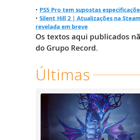
•
PS5 Pro tem supostas especificaçõe
•
Silent Hill 2 | Atualizações na Ste
revelada em breve
Os textos aqui publicados n
do Grupo Record.
Últimas