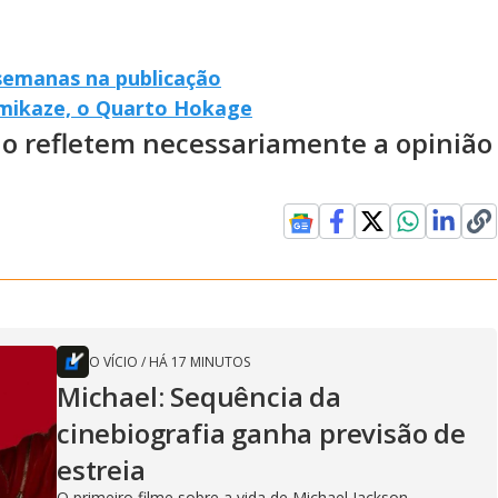
 semanas na publicação
amikaze, o Quarto Hokage
ão refletem necessariamente a opinião
O VÍCIO
/
HÁ 17 MINUTOS
Michael: Sequência da
cinebiografia ganha previsão de
estreia
O primeiro filme sobre a vida de Michael Jackson