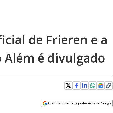
icial de Frieren e a
o Além é divulgado
Adicione como fonte preferencial no Google
Opens in new window