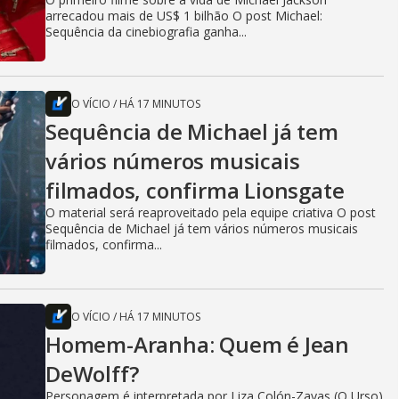
arrecadou mais de US$ 1 bilhão O post Michael:
Sequência da cinebiografia ganha...
O VÍCIO
/
HÁ 17 MINUTOS
Sequência de Michael já tem
vários números musicais
filmados, confirma Lionsgate
O material será reaproveitado pela equipe criativa O post
Sequência de Michael já tem vários números musicais
filmados, confirma...
O VÍCIO
/
HÁ 17 MINUTOS
Homem-Aranha: Quem é Jean
DeWolff?
Personagem é interpretada por Liza Colón-Zayas (O Urso)