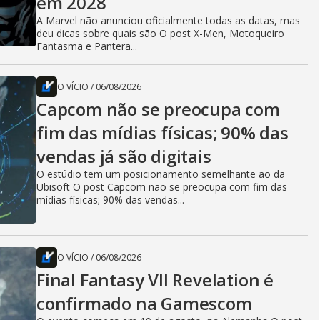
em 2028
A Marvel não anunciou oficialmente todas as datas, mas
deu dicas sobre quais são O post X-Men, Motoqueiro
Fantasma e Pantera...
O VÍCIO
/
06/08/2026
Capcom não se preocupa com
fim das mídias físicas; 90% das
vendas já são digitais
O estúdio tem um posicionamento semelhante ao da
Ubisoft O post Capcom não se preocupa com fim das
mídias físicas; 90% das vendas...
O VÍCIO
/
06/08/2026
Final Fantasy VII Revelation é
confirmado na Gamescom