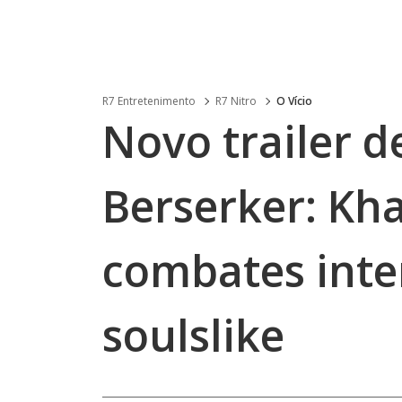
R7 Entretenimento
R7 Nitro
O Vício
Novo trailer d
Berserker: Kh
combates inte
soulslike