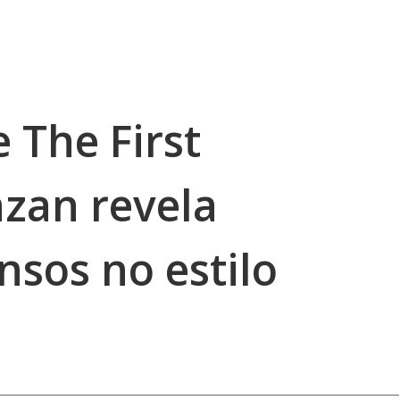
e The First
azan revela
nsos no estilo