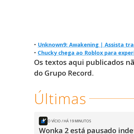
•
Unknown9: Awakening | Assista tra
•
Chucky chega ao Roblox para experi
Os textos aqui publicados n
do Grupo Record.
Últimas
O VÍCIO
/
HÁ 19 MINUTOS
Wonka 2 está pausado inde