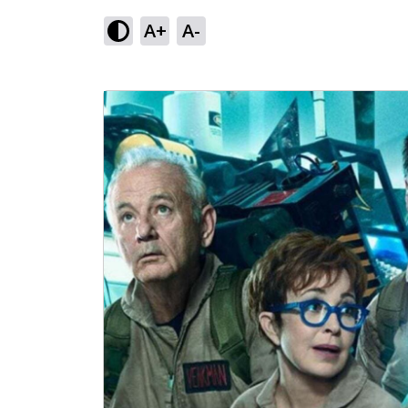
A+
A-