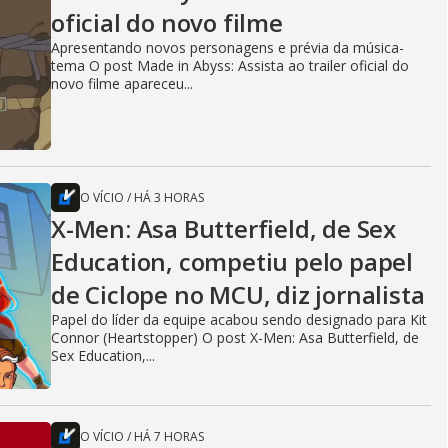
oficial do novo filme
Apresentando novos personagens e prévia da música-
tema O post Made in Abyss: Assista ao trailer oficial do
novo filme apareceu...
O VÍCIO
/
HÁ 3 HORAS
X-Men: Asa Butterfield, de Sex
Education, competiu pelo papel
de Ciclope no MCU, diz jornalista
Papel do líder da equipe acabou sendo designado para Kit
Connor (Heartstopper) O post X-Men: Asa Butterfield, de
Sex Education,...
O VÍCIO
/
HÁ 7 HORAS