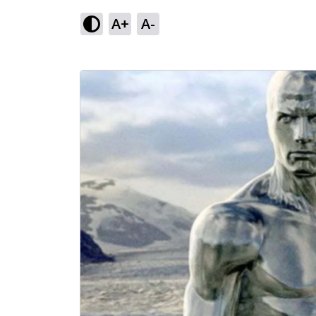
A+
A-