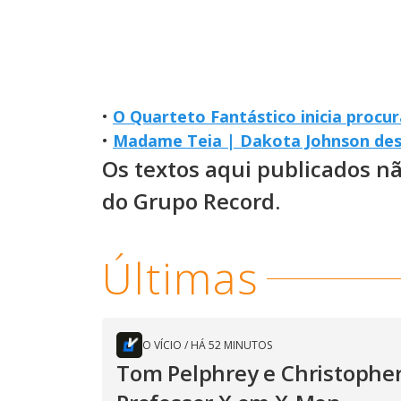
•
O Quarteto Fantástico inicia procur
•
Madame Teia | Dakota Johnson des
Os textos aqui publicados n
do Grupo Record.
Últimas
O VÍCIO
/
HÁ 52 MINUTOS
Tom Pelphrey e Christopher