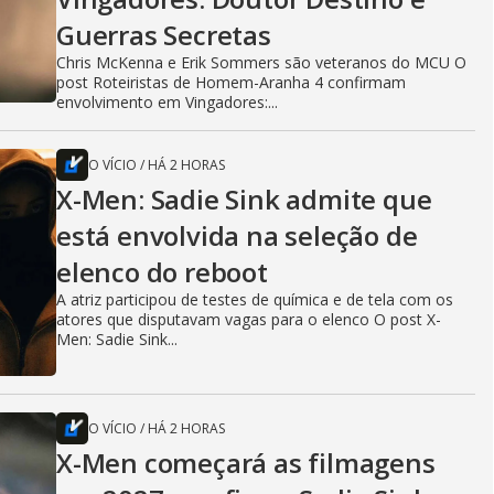
Guerras Secretas
Chris McKenna e Erik Sommers são veteranos do MCU O
post Roteiristas de Homem-Aranha 4 confirmam
envolvimento em Vingadores:...
O VÍCIO
/
HÁ 2 HORAS
X-Men: Sadie Sink admite que
está envolvida na seleção de
elenco do reboot
A atriz participou de testes de química e de tela com os
atores que disputavam vagas para o elenco O post X-
Men: Sadie Sink...
O VÍCIO
/
HÁ 2 HORAS
X-Men começará as filmagens