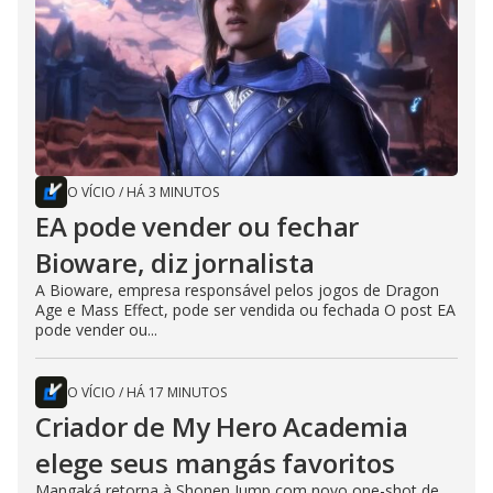
O VÍCIO
/
HÁ 3 MINUTOS
EA pode vender ou fechar
Bioware, diz jornalista
A Bioware, empresa responsável pelos jogos de Dragon
Age e Mass Effect, pode ser vendida ou fechada O post EA
pode vender ou...
O VÍCIO
/
HÁ 17 MINUTOS
Criador de My Hero Academia
elege seus mangás favoritos
Mangaká retorna à Shonen Jump com novo one-shot de