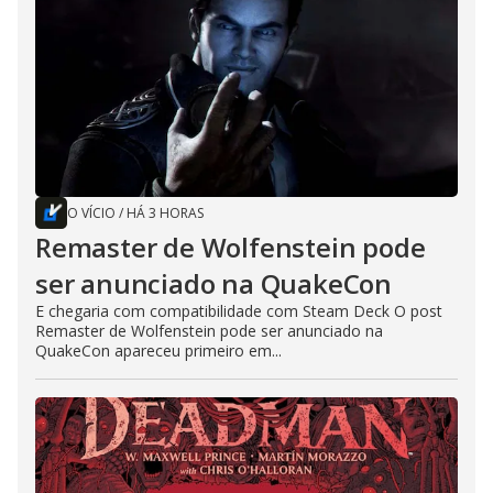
O VÍCIO
/
HÁ 3 HORAS
Remaster de Wolfenstein pode
ser anunciado na QuakeCon
E chegaria com compatibilidade com Steam Deck O post
Remaster de Wolfenstein pode ser anunciado na
QuakeCon apareceu primeiro em...