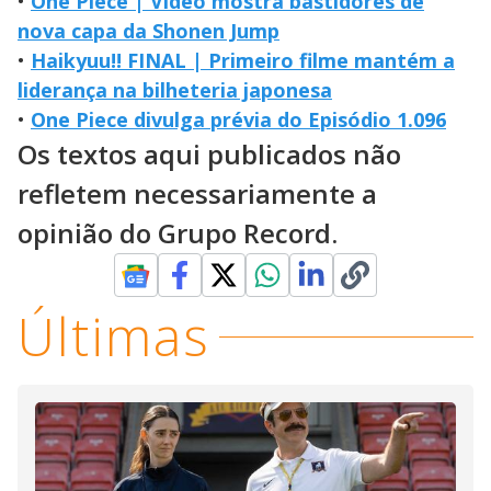
•
One Piece | Vídeo mostra bastidores de
nova capa da Shonen Jump
•
Haikyuu!! FINAL | Primeiro filme mantém a
liderança na bilheteria japonesa
•
One Piece divulga prévia do Episódio 1.096
Os textos aqui publicados não
refletem necessariamente a
opinião do Grupo Record.
Últimas