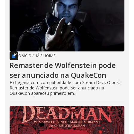
O VÍCIO
/
HÁ 3 HORAS
Remaster de Wolfenstein pode
ser anunciado na QuakeCon
E chegaria com compatibilidade com Steam Deck O post
Remaster de Wolfenstein pode ser anunciado na
QuakeCon apareceu primeiro em...