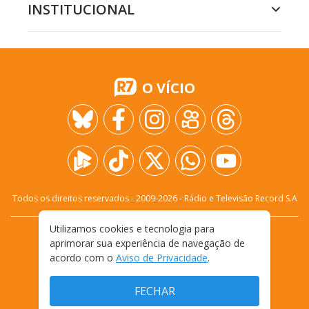
INSTITUCIONAL
O VÍCIO
Todos os direitos reservados - 2009-
2026
- Rádio e Televisão Record S.A
Utilizamos cookies e tecnologia para
CARREIRA
FALE CONOSCO
PRIVACIDADE
aprimorar sua experiência de navegação de
TERMOS E CONDIÇÕES DE USO
acordo com o
Aviso de Privacidade
.
FECHAR