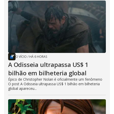
O VÍCIO
/
HÁ 6 HORAS
A Odisseia ultrapassa US$ 1
bilhão em bilheteria global
Épico de Christopher Nolan é oficialmente um fenômeno
O post A Odisseia ultrapassa US$ 1 bilhão em bilheteria
global apareceu...