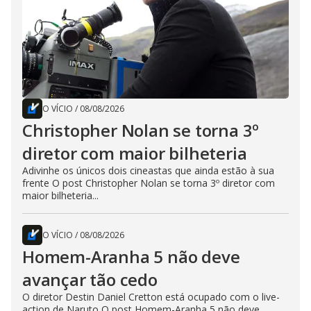
O VÍCIO
/
08/08/2026
Christopher Nolan se torna 3º
diretor com maior bilheteria
Adivinhe os únicos dois cineastas que ainda estão à sua
frente O post Christopher Nolan se torna 3º diretor com
maior bilheteria...
O VÍCIO
/
08/08/2026
Homem-Aranha 5 não deve
avançar tão cedo
O diretor Destin Daniel Cretton está ocupado com o live-
action de Naruto O post Homem-Aranha 5 não deve