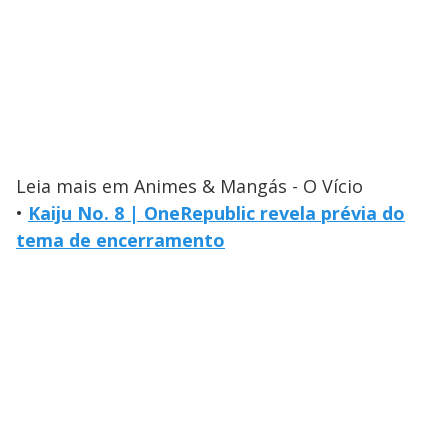
Leia mais em Animes & Mangás - O Vício
•
Kaiju No. 8 | OneRepublic revela prévia do
tema de encerramento