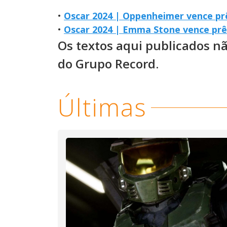
•
Oscar 2024 | Oppenheimer vence pr
•
Oscar 2024 | Emma Stone vence prê
Os textos aqui publicados n
do Grupo Record.
Últimas