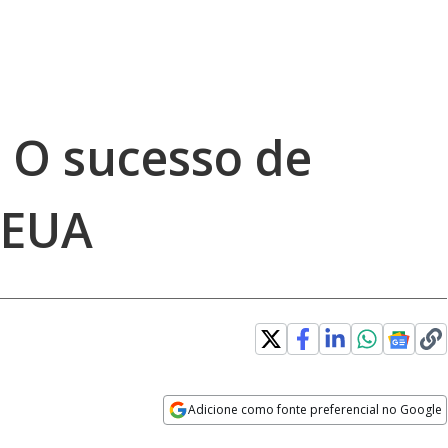
 O sucesso de
 EUA
Adicione como fonte preferencial no Google
Opens in new window