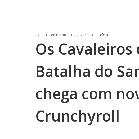
R7 Entretenimento
R7 Nitro
O Vício
Os Cavaleiros 
Batalha do San
chega com no
Crunchyroll