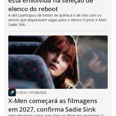
está envolvida na seleção de
elenco do reboot
A atriz participou de testes de química e de tela com os
atores que disputavam vagas para o elenco O post X-Men:
Sadie Sink...
O VÍCIO
/
07/08/2026
X-Men começará as filmagens
em 2027, confirma Sadie Sink
Atriz retornará como Jean Grey no filme dos mutantes O