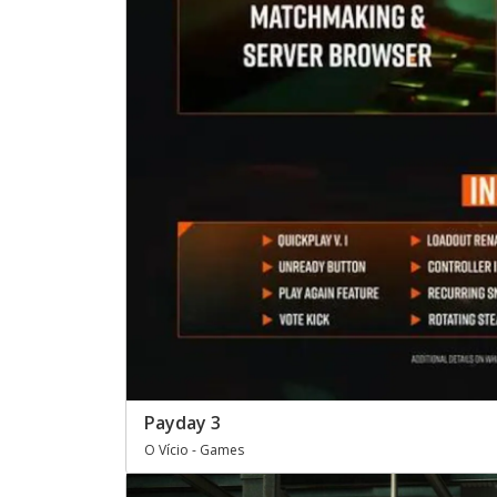
Payday 3
O Vício - Games