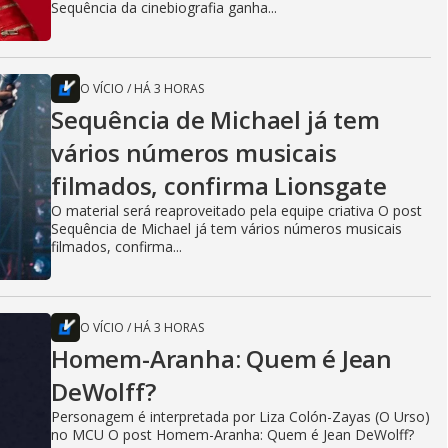
Sequência da cinebiografia ganha...
O VÍCIO
/
HÁ 3 HORAS
Sequência de Michael já tem
vários números musicais
filmados, confirma Lionsgate
O material será reaproveitado pela equipe criativa O post
Sequência de Michael já tem vários números musicais
filmados, confirma...
O VÍCIO
/
HÁ 3 HORAS
Homem-Aranha: Quem é Jean
DeWolff?
Personagem é interpretada por Liza Colón-Zayas (O Urso)
no MCU O post Homem-Aranha: Quem é Jean DeWolff?