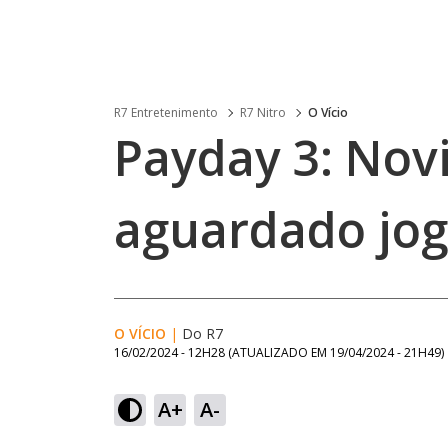
R7 Entretenimento
R7 Nitro
O Vício
Payday 3: Nov
aguardado jog
O VÍCIO
|
Do R7
16/02/2024 - 12H28
(ATUALIZADO EM
19/04/2024 - 21H49
)
A+
A-