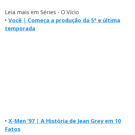
Leia mais em Séries - O Vício
•
Você | Começa a produção da 5ª e última
temporada
•
X-Men ’97 | A História de Jean Grey em 10
Fatos