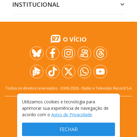
INSTITUCIONAL
O VÍCIO
Todos os direitos reservados - 2009-
2026
- Rádio e Televisão Record S.A
Utilizamos cookies e tecnologia para
CARREIRA
FALE CONOSCO
PRIVACIDADE
aprimorar sua experiência de navegação de
TERMOS E CONDIÇÕES DE USO
acordo com o
Aviso de Privacidade
.
FECHAR