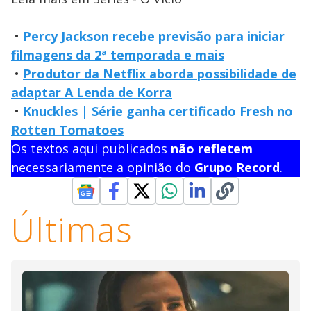
•
Percy Jackson recebe previsão para iniciar
filmagens da 2ª temporada e mais
•
Produtor da Netflix aborda possibilidade de
adaptar A Lenda de Korra
•
Knuckles | Série ganha certificado Fresh no
Rotten Tomatoes
Os textos aqui publicados
não refletem
necessariamente a opinião do
Grupo Record
.
Últimas