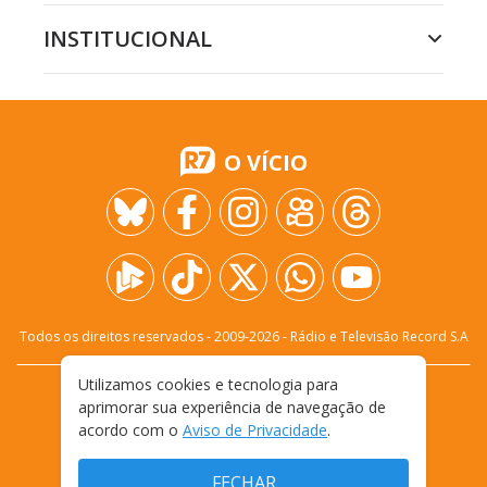
INSTITUCIONAL
O VÍCIO
Todos os direitos reservados - 2009-
2026
- Rádio e Televisão Record S.A
Utilizamos cookies e tecnologia para
CARREIRA
FALE CONOSCO
PRIVACIDADE
aprimorar sua experiência de navegação de
TERMOS E CONDIÇÕES DE USO
acordo com o
Aviso de Privacidade
.
FECHAR