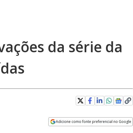
vações da série da
ídas
Adicione como fonte preferencial no Google
Opens in new window