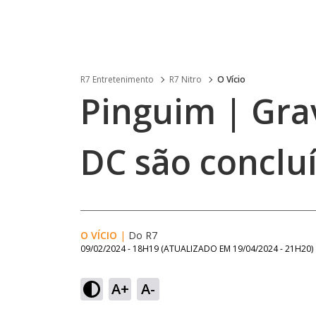
R7 Entretenimento
R7 Nitro
O Vício
Pinguim | Gra
DC são conclu
O VÍCIO
|
Do R7
09/02/2024 - 18H19
(ATUALIZADO EM
19/04/2024 - 21H20
)
A+
A-