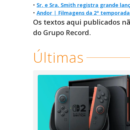
•
Sr. e Sra. Smith registra grande l
•
Andor | Filmagens da 2ª temporada
Os textos aqui publicados n
do Grupo Record.
Últimas