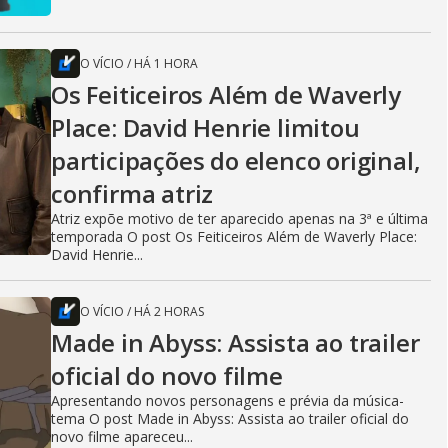
O VÍCIO
/
HÁ 1 HORA
Os Feiticeiros Além de Waverly
Place: David Henrie limitou
participações do elenco original,
confirma atriz
Atriz expõe motivo de ter aparecido apenas na 3ª e última
temporada O post Os Feiticeiros Além de Waverly Place:
David Henrie...
O VÍCIO
/
HÁ 2 HORAS
Made in Abyss: Assista ao trailer
oficial do novo filme
Apresentando novos personagens e prévia da música-
tema O post Made in Abyss: Assista ao trailer oficial do
novo filme apareceu...