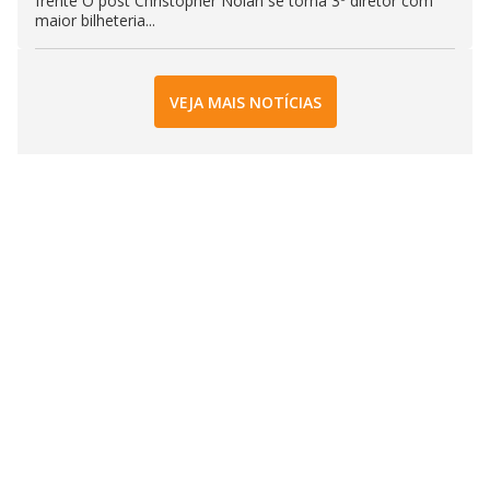
frente O post Christopher Nolan se torna 3º diretor com
maior bilheteria...
VEJA MAIS NOTÍCIAS