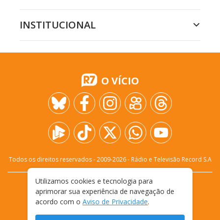
INSTITUCIONAL
O VÍCIO
Todos os direitos reservados - 2009-
2026
- Rádio e Televisão Record S.A
Utilizamos cookies e tecnologia para
CARREIRA
FALE CONOSCO
PRIVACIDADE
aprimorar sua experiência de navegação de
TERMOS E CONDIÇÕES DE USO
acordo com o
Aviso de Privacidade
.