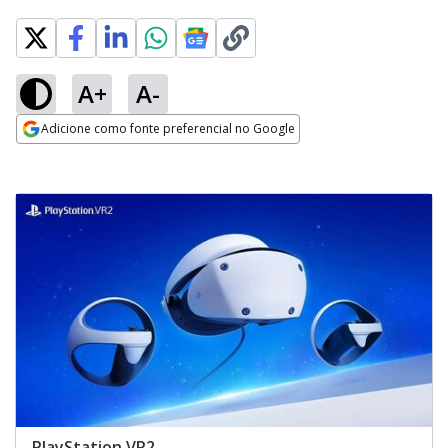
A+
A-
Adicione como fonte preferencial no Google
Opens in new window
PlayStation VR2