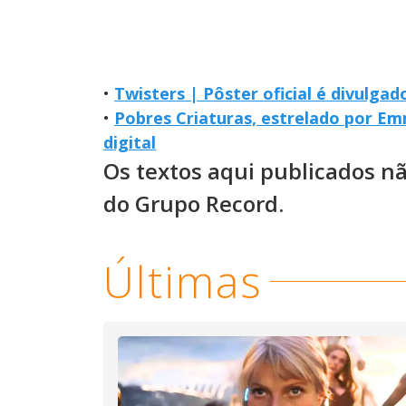
•
Twisters | Pôster oficial é divulgad
•
Pobres Criaturas, estrelado por E
digital
Os textos aqui publicados n
do Grupo Record.
Últimas