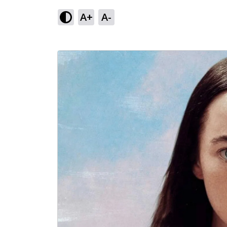
A+
A-