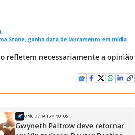
o
mma Stone, ganha data de lançamento em mídia
ão refletem necessariamente a opinião
O VÍCIO
/
HÁ 16 MINUTOS
Gwyneth Paltrow deve retornar