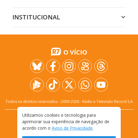
INSTITUCIONAL
O VÍCIO
Todos os direitos reservados - 2009-
2026
- Rádio e Televisão Record S.A
Utilizamos cookies e tecnologia para
CARREIRA
FALE CONOSCO
PRIVACIDADE
aprimorar sua experiência de navegação de
TERMOS E CONDIÇÕES DE USO
acordo com o
Aviso de Privacidade
.