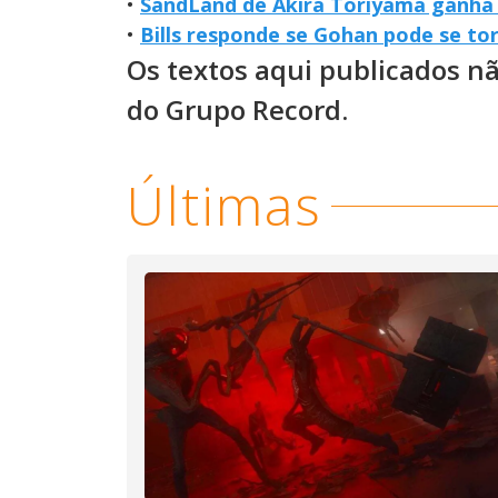
•
SandLand de Akira Toriyama ganha n
•
Bills responde se Gohan pode se to
Os textos aqui publicados n
do Grupo Record.
Últimas