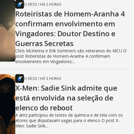
O VÍCIO
/
HÁ 2 HORAS
Roteiristas de Homem-Aranha 4
confirmam envolvimento em
Vingadores: Doutor Destino e
Guerras Secretas
Chris McKenna e Erik Sommers são veteranos do MCU O
post Roteiristas de Homem-Aranha 4 confirmam
envolvimento em Vingadores:...
O VÍCIO
/
HÁ 3 HORAS
X-Men: Sadie Sink admite que
está envolvida na seleção de
elenco do reboot
A atriz participou de testes de química e de tela com os
atores que disputavam vagas para o elenco O post X-
Men: Sadie Sink...