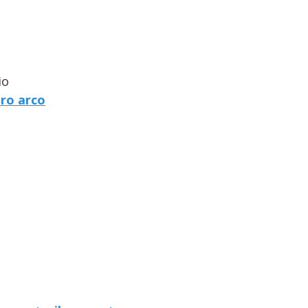
io
ro arco