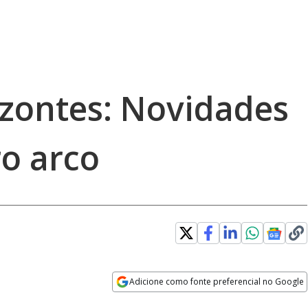
zontes: Novidades
ro arco
Adicione como fonte preferencial no Google
Opens in new window