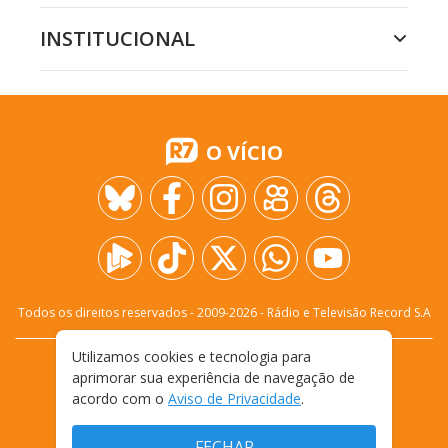
INSTITUCIONAL
O VÍCIO
Todos os direitos reservados - 2009-
2026
- Rádio e Televisão Record S.A
Utilizamos cookies e tecnologia para
CARREIRA
FALE CONOSCO
PRIVACIDADE
aprimorar sua experiência de navegação de
TERMOS E CONDIÇÕES DE USO
acordo com o
Aviso de Privacidade
.
FECHAR