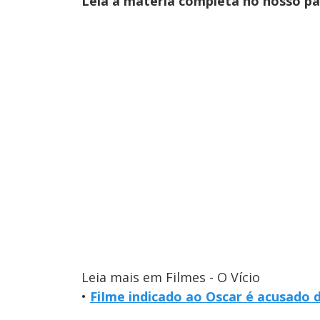
Leia a matéria completa no nosso p
Leia mais em Filmes - O Vício
•
FiIme indicado ao Oscar é acusado 