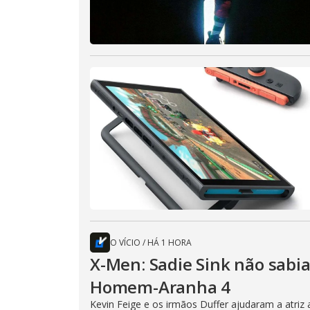
O VÍCIO
/
HÁ 1 HORA
X-Men: Sadie Sink não sabi
Homem-Aranha 4
Kevin Feige e os irmãos Duffer ajudaram a atri