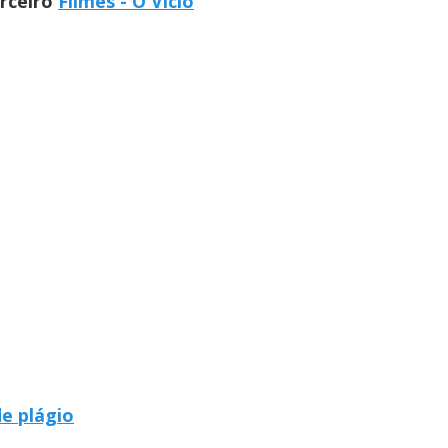
arceiro
Filmes - O Vício
de plágio