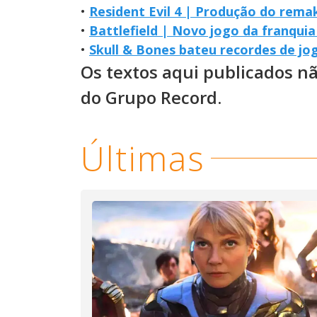
•
Resident Evil 4 | Produção do remak
•
Battlefield | Novo jogo da franqui
•
Skull & Bones bateu recordes de jog
Os textos aqui publicados n
do Grupo Record.
Últimas