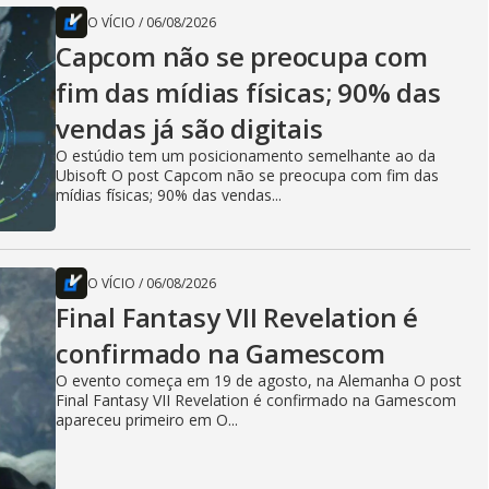
O VÍCIO
/
06/08/2026
Capcom não se preocupa com
fim das mídias físicas; 90% das
vendas já são digitais
O estúdio tem um posicionamento semelhante ao da
Ubisoft O post Capcom não se preocupa com fim das
mídias físicas; 90% das vendas...
O VÍCIO
/
06/08/2026
Final Fantasy VII Revelation é
confirmado na Gamescom
O evento começa em 19 de agosto, na Alemanha O post
Final Fantasy VII Revelation é confirmado na Gamescom
apareceu primeiro em O...