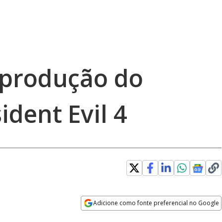
 produção do
dent Evil 4
Adicione como fonte preferencial no Google
Opens in new window