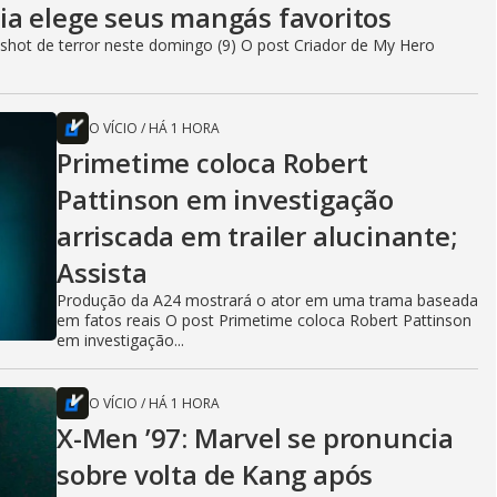
a elege seus mangás favoritos
ot de terror neste domingo (9) O post Criador de My Hero
O VÍCIO
/
HÁ 1 HORA
Primetime coloca Robert
Pattinson em investigação
arriscada em trailer alucinante;
Assista
Produção da A24 mostrará o ator em uma trama baseada
em fatos reais O post Primetime coloca Robert Pattinson
em investigação...
O VÍCIO
/
HÁ 1 HORA
X-Men ’97: Marvel se pronuncia
sobre volta de Kang após