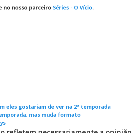
te no nosso parceiro
Séries - O Vício
.
em eles gostariam de ver na 2ª temporada
 temporada, mas muda formato
ys
ão refletem necessariamente a opinião