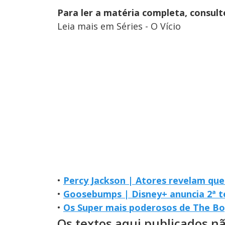
Para ler a matéria completa, consul
Leia mais em Séries - O Vício
•
Percy Jackson | Atores revelam qu
•
Goosebumps | Disney+ anuncia 2ª
•
Os Super mais poderosos de The Bo
Os textos aqui publicados n