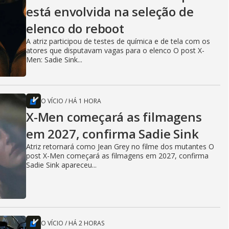
está envolvida na seleção de
elenco do reboot
A atriz participou de testes de química e de tela com os
atores que disputavam vagas para o elenco O post X-
Men: Sadie Sink...
O VÍCIO
/
HÁ 1 HORA
X-Men começará as filmagens
em 2027, confirma Sadie Sink
Atriz retornará como Jean Grey no filme dos mutantes O
post X-Men começará as filmagens em 2027, confirma
Sadie Sink apareceu...
O VÍCIO
/
HÁ 2 HORAS