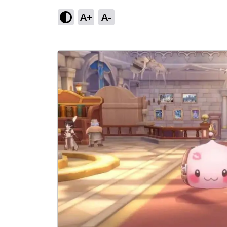
A+
A-