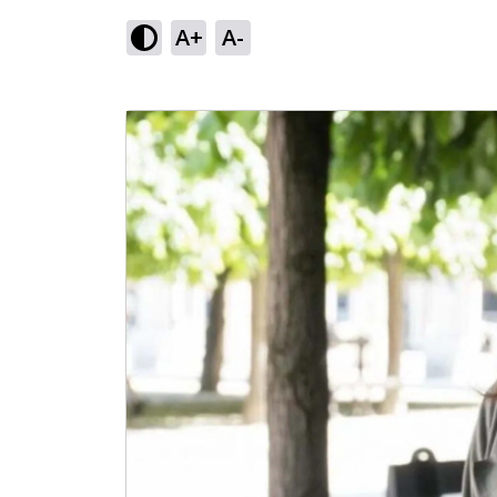
A+
A-