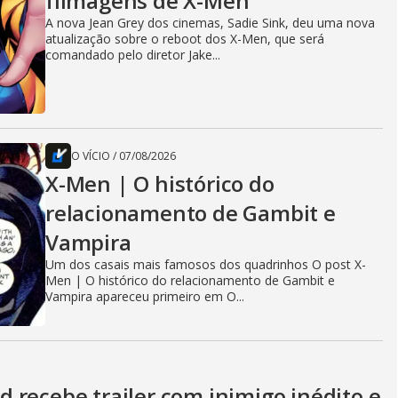
filmagens de X-Men
A nova Jean Grey dos cinemas, Sadie Sink, deu uma nova
atualização sobre o reboot dos X-Men, que será
comandado pelo diretor Jake...
O VÍCIO
/
07/08/2026
X-Men | O histórico do
relacionamento de Gambit e
Vampira
Um dos casais mais famosos dos quadrinhos O post X-
Men | O histórico do relacionamento de Gambit e
Vampira apareceu primeiro em O...
 recebe trailer com inimigo inédito e