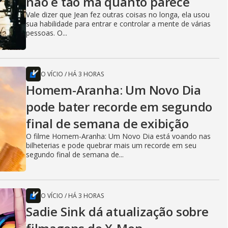
não é tão má quanto parece
Vale dizer que Jean fez outras coisas no longa, ela usou
sua habilidade para entrar e controlar a mente de várias
pessoas. O...
O VÍCIO
/
HÁ 3 HORAS
Homem-Aranha: Um Novo Dia
pode bater recorde em segundo
final de semana de exibição
O filme Homem-Aranha: Um Novo Dia está voando nas
bilheterias e pode quebrar mais um recorde em seu
segundo final de semana de...
O VÍCIO
/
HÁ 3 HORAS
Sadie Sink dá atualização sobre