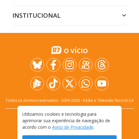
INSTITUCIONAL
O VÍCIO
Todos os direitos reservados - 2009-
2026
- Rádio e Televisão Record S.A
Utilizamos cookies e tecnologia para
CARREIRA
FALE CONOSCO
PRIVACIDADE
aprimorar sua experiência de navegação de
TERMOS E CONDIÇÕES DE USO
acordo com o
Aviso de Privacidade
.