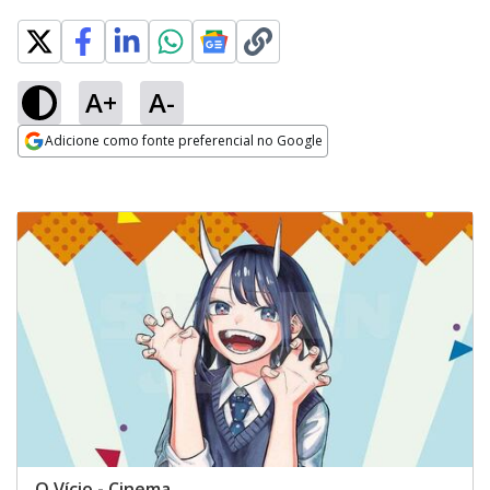
A+
A-
Adicione como fonte preferencial no Google
Opens in new window
O Vício - Cinema