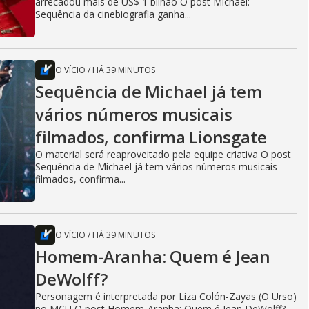
arrecadou mais de US$ 1 bilhão O post Michael:
Sequência da cinebiografia ganha...
O VÍCIO
/
HÁ 39 MINUTOS
Sequência de Michael já tem
vários números musicais
filmados, confirma Lionsgate
O material será reaproveitado pela equipe criativa O post
Sequência de Michael já tem vários números musicais
filmados, confirma...
O VÍCIO
/
HÁ 39 MINUTOS
Homem-Aranha: Quem é Jean
DeWolff?
Personagem é interpretada por Liza Colón-Zayas (O Urso)
no MCU O post Homem-Aranha: Quem é Jean DeWolff?