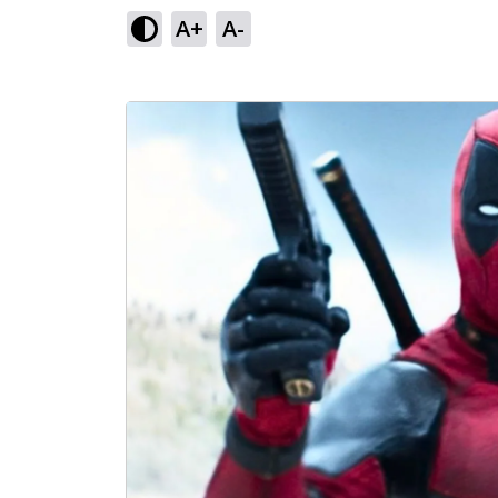
A+
A-