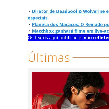
•
Diretor de Deadpool & Wolverine ex
especiais
•
Planeta dos Macacos: O Reinado po
•
Matchbox ganhará filme em live-ac
Os textos aqui publicados
não reflet
Últimas