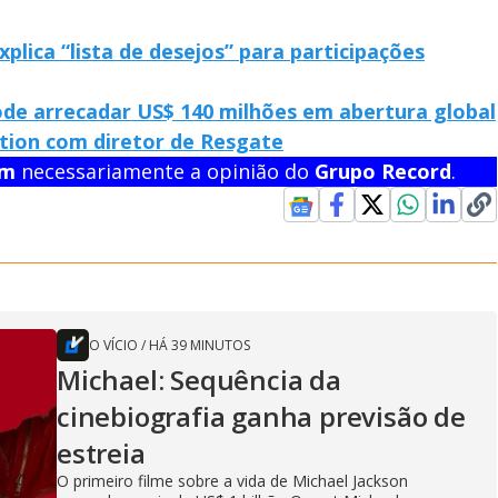
plica “lista de desejos” para participações
de arrecadar US$ 140 milhões em abertura global
tion com diretor de Resgate
em
necessariamente a opinião do
Grupo Record
.
O VÍCIO
/
HÁ 39 MINUTOS
Michael: Sequência da
cinebiografia ganha previsão de
estreia
O primeiro filme sobre a vida de Michael Jackson