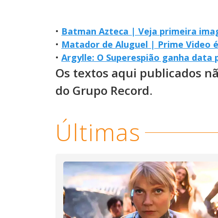
•
Batman Azteca | Veja primeira imag
•
Matador de Aluguel | Prime Video é 
•
Argylle: O Superespião ganha data p
Os textos aqui publicados n
do Grupo Record.
Últimas