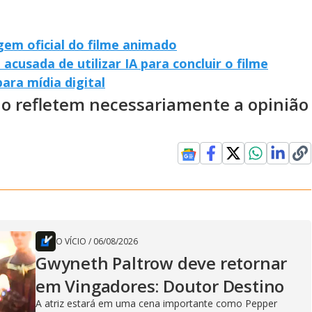
em oficial do filme animado
acusada de utilizar IA para concluir o filme
ara mídia digital
ão refletem necessariamente a opinião
O VÍCIO
/
06/08/2026
Gwyneth Paltrow deve retornar
em Vingadores: Doutor Destino
A atriz estará em uma cena importante como Pepper