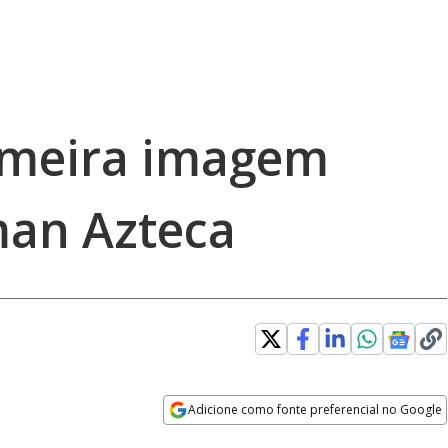
imeira imagem
man Azteca
Adicione como fonte preferencial no Google
Opens in new window