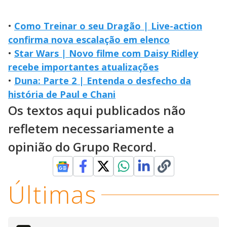
•
Como Treinar o seu Dragão | Live-action
confirma nova escalação em elenco
•
Star Wars | Novo filme com Daisy Ridley
recebe importantes atualizações
•
Duna: Parte 2 | Entenda o desfecho da
história de Paul e Chani
Os textos aqui publicados não
refletem necessariamente a
opinião do Grupo Record.
Últimas